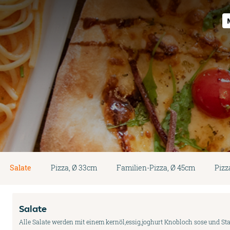
Salate
Pizza, Ø 33cm
Familien-Pizza, Ø 45cm
Pizz
Salate
Alle Salate werden mit einem kernöl,essig,joghurt Knobloch sose und Sta