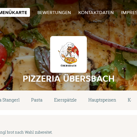
MENÜKARTE
BEWERTUNGEN
KONTAKTDATEN
IMPRE
PIZZERIA ÜBERSBACH
a Stangerl
Pasta
Eierspätzle
Hauptspeisen
Keb
ngl brot nach Wahl zubereitet.