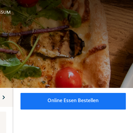
SSUM
ap
Burger
Beilagen - Saucen
Desserts und Eis Sorten
Online Essen Bestellen